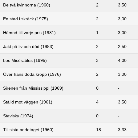
De två kvinnorna (1960)
2
3,50
En stad i skräck (1975)
2
3,00
Hämnd till varje pris (1981)
1
3,00
Jakt på liv och död (1983)
2
2,50
Les Misérables (1995)
3
4,00
Över hans döda kropp (1976)
2
3,00
Sirenen från Mississippi (1969)
0
-
Ställd mot väggen (1961)
4
3,50
Stavisky (1974)
0
-
Till sista andetaget (1960)
18
3,33