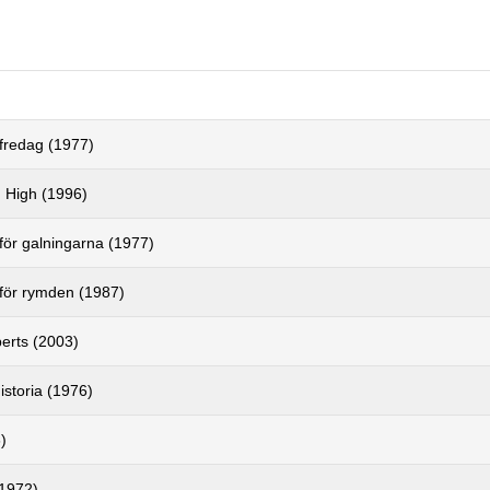
 fredag (1977)
n High (1996)
för galningarna (1977)
 för rymden (1987)
erts (2003)
historia (1976)
)
(1972)