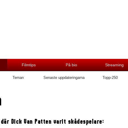
Filmtips
På bio
Streaming
Teman
Senaste uppdateringarna
Topp-250
n
 där Dick Van Patten varit skådespelare: