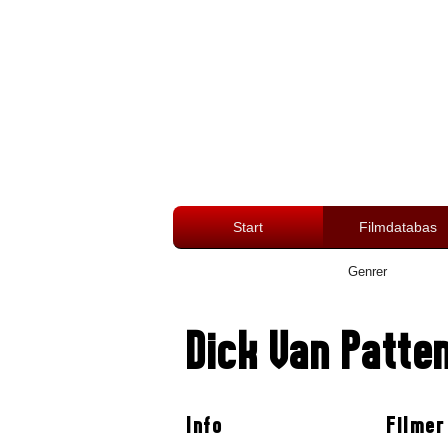
Start
Filmdatabas
Genrer
Dick Van Patte
Info
Filmer