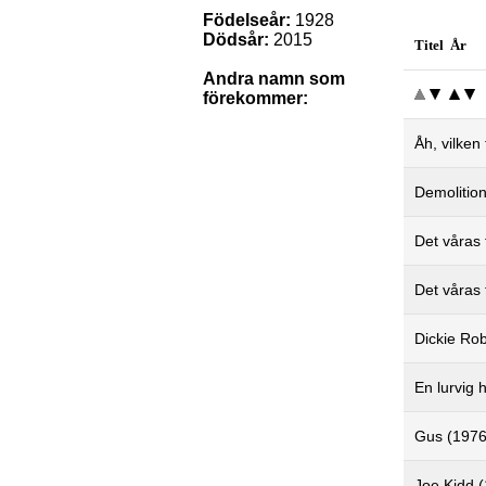
Födelseår:
1928
Dödsår:
2015
Titel År
Andra namn som
förekommer:
Åh, vilken
Demolitio
Det våras 
Det våras
Dickie Rob
En lurvig 
Gus (1976
Joe Kidd 