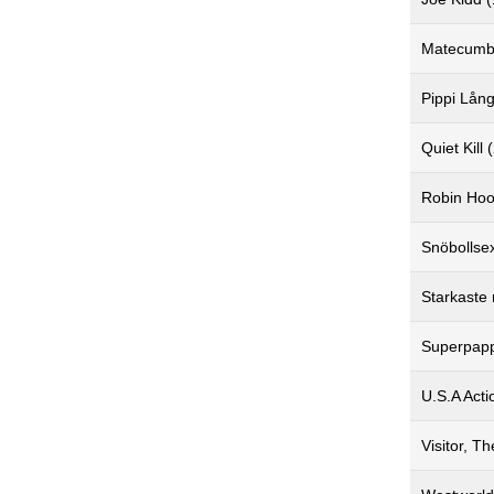
Matecumba
Pippi Lång
Quiet Kill 
Robin Hood
Snöbollse
Starkaste
Superpapp
U.S.A Acti
Visitor, T