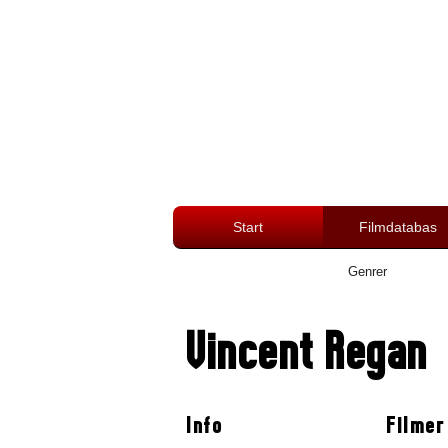
Start
Filmdatabas
Genrer
Vincent Regan
Info
Filmer