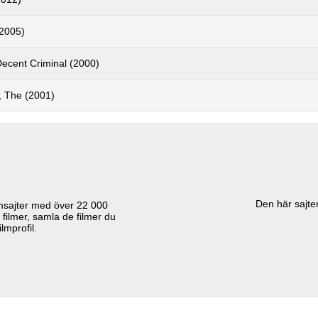
2005)
Decent Criminal (2000)
, The (2001)
Den här sajten
lmsajter med över
22 000
 filmer, samla de filmer du
lmprofil.