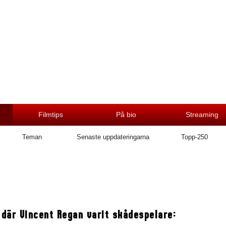
Filmtips
På bio
Streaming
Teman
Senaste uppdateringarna
Topp-250
 där Vincent Regan varit skådespelare: