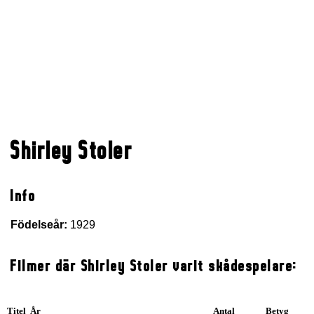
Shirley Stoler
Info
Födelseår:
1929
Filmer där Shirley Stoler varit skådespelare:
Titel År
Antal
Betyg