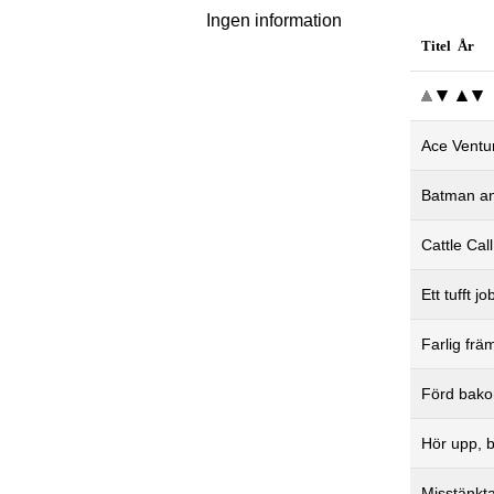
Ingen information
Titel År
Ace Ventu
Batman a
Cattle Cal
Ett tufft j
Farlig frä
Förd bako
Hör upp, b
Misstänkta