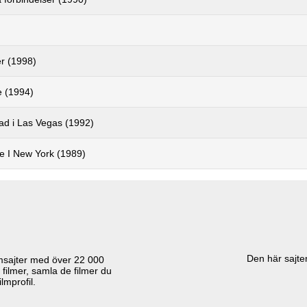
r (1998)
e (1994)
 i Las Vegas (1992)
e I New York (1989)
Den här sajten
lmsajter med över
22 000
 filmer, samla de filmer du
lmprofil.