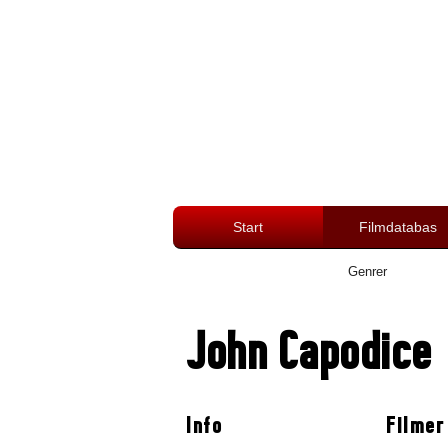
Start
Filmdatabas
Genrer
John Capodice
Info
Filmer