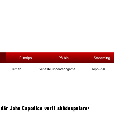
Filmtips
På bio
Streaming
Teman
Senaste uppdateringarna
Topp-250
 där John Capodice varit skådespelare: