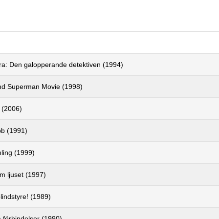
ra: Den galopperande detektiven (1994)
nd Superman Movie (1998)
l (2006)
obb (1991)
mling (1999)
m ljuset (1997)
lindstyre! (1989)
 förbindelser (1990)