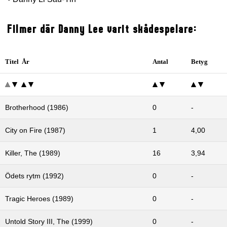
Filmer där Danny Lee varit skådespelare:
Titel År
Antal
Betyg
Brotherhood (1986)
0
-
City on Fire (1987)
1
4,00
Killer, The (1989)
16
3,94
Ödets rytm (1992)
0
-
Tragic Heroes (1989)
0
-
Untold Story III, The (1999)
0
-