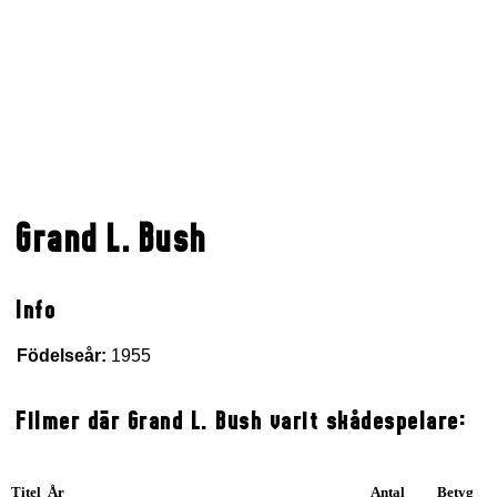
Grand L. Bush
Info
Födelseår:
1955
Filmer där Grand L. Bush varit skådespelare:
Titel År
Antal
Betyg