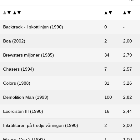
Backtrack - I skottlinjen (1990)
0
-
Boa (2002)
2
2,00
Brewsters miljoner (1985)
34
2,79
Chasers (1994)
7
2,57
Colors (1988)
31
3,26
Demolition Man (1993)
100
2,82
Exorcisten III (1990)
16
2,44
Inkräktaren på tredje våningen (1990)
2
2,00
Maniac Cop 3 (1993)
1
1,00