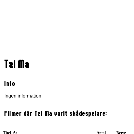
Tzi Ma
Info
Ingen information
Filmer där Tzi Ma varit skådespelare:
Titel År
Antal
Betyg