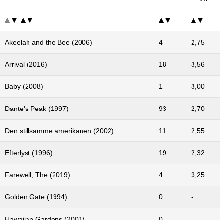
Akeelah and the Bee (2006)
4
2,75
Arrival (2016)
18
3,56
Baby (2008)
1
3,00
Dante's Peak (1997)
93
2,70
Den stillsamme amerikanen (2002)
11
2,55
Efterlyst (1996)
19
2,32
Farewell, The (2019)
4
3,25
Golden Gate (1994)
0
-
Hawaiian Gardens (2001)
0
-