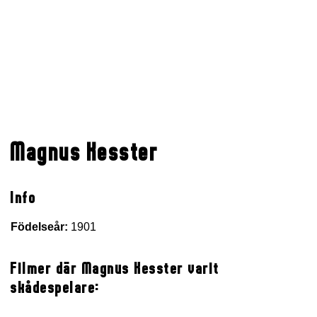
Magnus Kesster
Info
Födelseår:
1901
Filmer där Magnus Kesster varit
skådespelare: