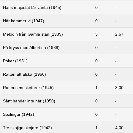
Hans majestät får vänta (1945)
0
-
Här kommer vi (1947)
0
-
Melodin från Gamla stan (1939)
3
2,67
På kryss med Albertina (1938)
0
-
Poker (1951)
0
-
Rätten att älska (1956)
0
-
Rattens musketörer (1945)
1
3,00
Sånt händer inte här (1950)
0
-
Sexlingar (1942)
0
-
Tre skojiga skojare (1942)
1
4,00