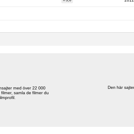
2012
Den här sajten
lmsajter med över
22 000
 filmer, samla de filmer du
lmprofil.