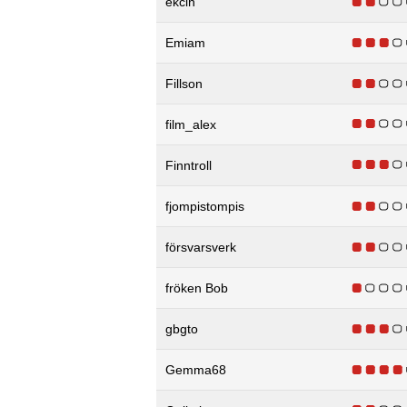
ekcin
Emiam
Fillson
film_alex
Finntroll
fjompistompis
försvarsverk
fröken Bob
gbgto
Gemma68