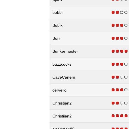
bobbi
Bobik
Borr
Bunkermaster
buzzcocks
CaveCanem
cervello
Chriistian2
Christiian2
cineasten89