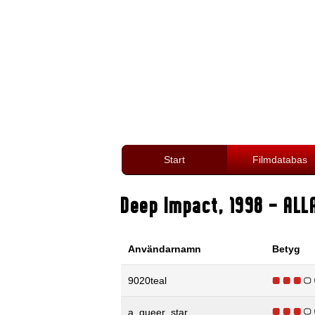
Start
Filmdatabas
Deep Impact
,
1998
- ALL
Användarnamn
Betyg
9020teal
a_queer_star