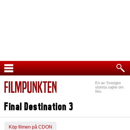
En av Sveriges
största sajter om
film.
Final Destination 3
Köp filmen på CDON