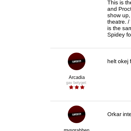
This is t
and Proct
show up, 
theatre. 
is the sa
Spidey f
helt okej 
Arcadia
gav betyget:
Orkar int
mysgrabben