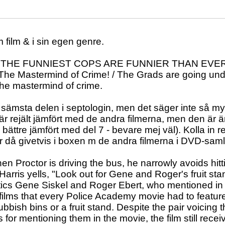
 film & i sin egen genre.
s: THE FUNNIEST COPS ARE FUNNIER THAN EVER! 
e Mastermind of Crime! / The Grads are going under
he mastermind of crime.
sämsta delen i septologin, men det säger inte så m
är rejält jämfört med de andra filmerna, men den är
ttre jämfört med del 7 - bevare mej väl). Kolla in re
 då givetvis i boxen m de andra filmerna i DVD-sam
en Proctor is driving the bus, he narrowly avoids hitti
Harris yells, "Look out for Gene and Roger's fruit stan
tics Gene Siskel and Roger Ebert, who mentioned in 
films that every Police Academy movie had to feature
bbish bins or a fruit stand. Despite the pair voicing t
 for mentioning them in the movie, the film still rece