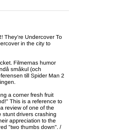
They're Undercover To
cover in the city to
ycket. Filmernas humor
 ändå småkul (och
ferensen till Spider Man 2
lingen.
ng a corner fresh fruit
d!" This is a reference to
a review of one of the
 stunt drivers crashing
heir appreciation to the
ived "two thumbs down". /