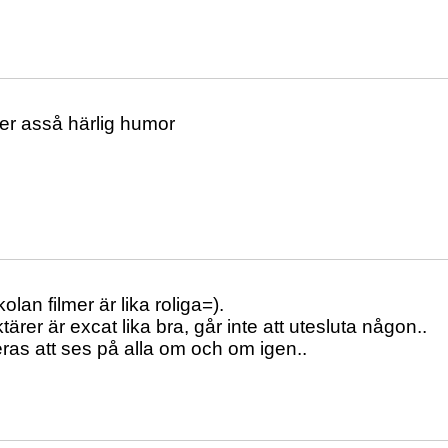
mer asså härlig humor
kolan filmer är lika roliga=).
tärer är excat lika bra, går inte att utesluta någon..
as att ses på alla om och om igen..