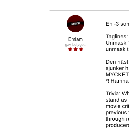
En -3 som
Tagline
Emiam
Unmask Th
gav betyget:
unmask t
Den näst 
sjunker h
MYCKET bä
*! Hamnar
Trivia: Wh
stand as 
movie cri
previous 
through ru
producers