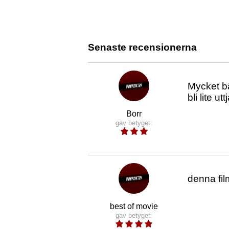
Senaste recensionerna
Mycket bä
bli lite 
Borr
gav betyget:
denna fil
best of movie
gav betyget: