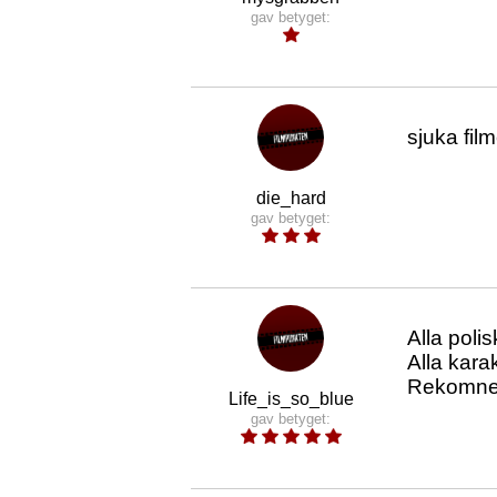
gav betyget:
sjuka fil
die_hard
gav betyget:
Alla polis
Alla karak
Rekomner
Life_is_so_blue
gav betyget: