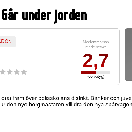
- Går under jorden
 CDON
Medlemmarnas
medelbetyg:
2,7
(66 betyg)
drar fram över polisskolans distrikt. Banker och juve
r den nye borgmästaren vill dra den nya spårvägen