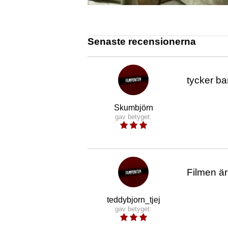
Senaste recensionerna
tycker bar
Skumbjörn
gav betyget:
Filmen är
teddybjorn_tjej
gav betyget: