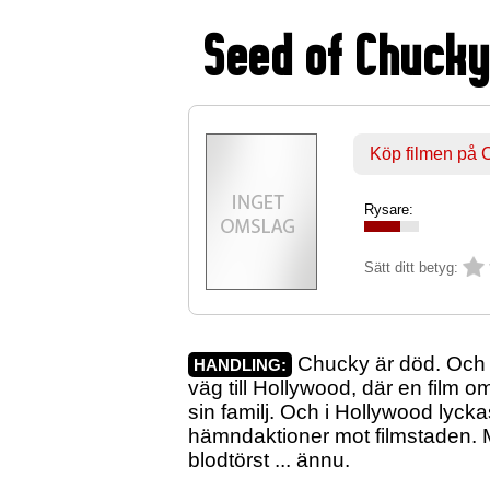
Seed of Chuck
Köp filmen på
Rysare:
Sätt ditt betyg:
Chucky är död. Och d
HANDLING:
väg till Hollywood, där en film 
sin familj. Och i Hollywood lyc
hämndaktioner mot filmstaden. Me
blodtörst ... ännu.