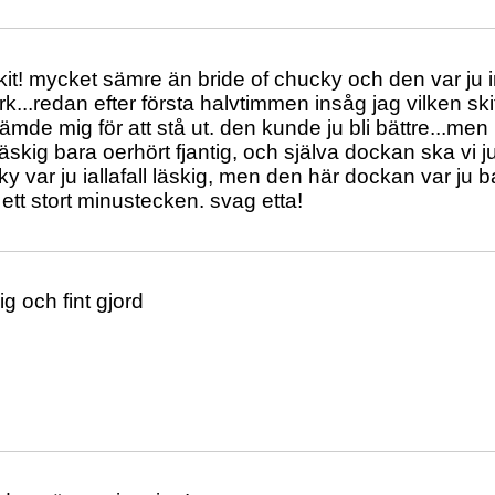
 skit! mycket sämre än bride of chucky och den var ju in
k...redan efter första halvtimmen insåg jag vilken skit
mde mig för att stå ut. den kunde ju bli bättre...men n
läskig bara oerhört fjantig, och själva dockan ska vi 
y var ju iallafall läskig, men den här dockan var ju ba
 ett stort minustecken. svag etta!
ig och fint gjord