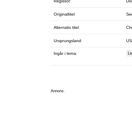
Regissör:
Do
Originaltitel:
Se
Alternativ titel:
Chi
Ursprungsland:
US
Ingår i tema:
Le
Annons: