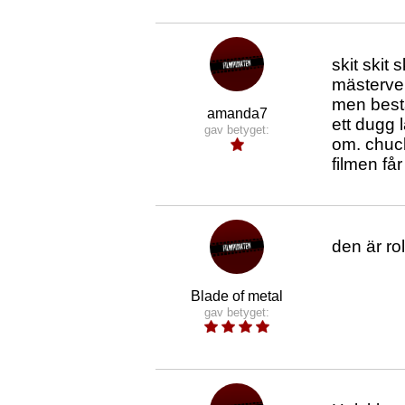
skit skit
mästerver
men bestä
amanda7
ett dugg 
gav betyget:
om. chuck
filmen får
den är rol
Blade of metal
gav betyget: