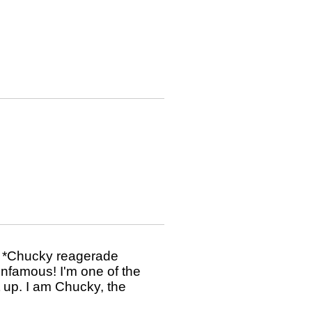
l! *Chucky reagerade
 infamous! I'm one of the
t up. I am Chucky, the