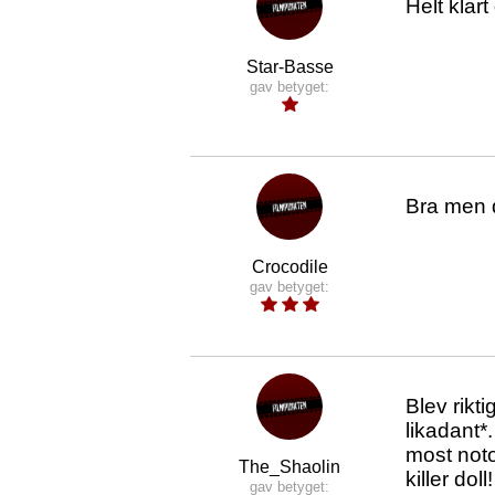
Helt klar
Star-Basse
gav betyget:
Bra men d
Crocodile
gav betyget:
Blev rikt
likadant*
most noto
The_Shaolin
killer doll
gav betyget: