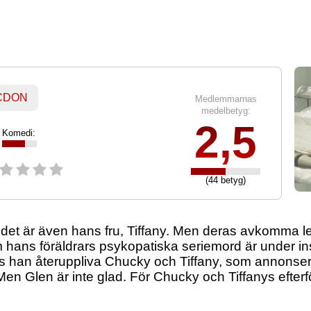
y
 CDON
Medlemmarnas
medelbetyg:
2,5
Komedi:
(44 betyg)
et är även hans fru, Tiffany. Men deras avkomma l
om hans föräldrars psykopatiska seriemord är under ins
kas han återuppliva Chucky och Tiffany, som annonse
n Glen är inte glad. För Chucky och Tiffanys efterföl