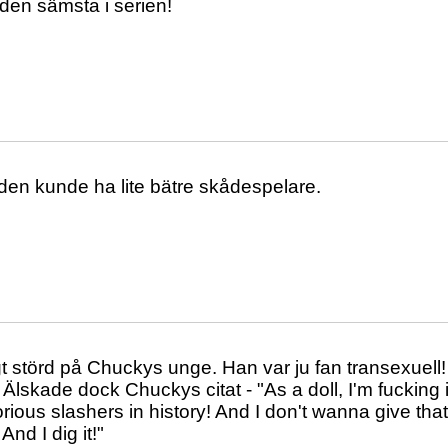
t den sämsta i serien!
en kunde ha lite bätre skådespelare.
igt störd på Chuckys unge. Han var ju fan transexuel
. Älskade dock Chuckys citat - "As a doll, I'm fucking
rious slashers in history! And I don't wanna give tha
! And I dig it!"