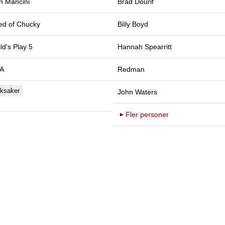
n Mancini
Brad Dourif
ed of Chucky
Billy Boyd
ld's Play 5
Hannah Spearritt
A
Redman
ksaker
John Waters
Fler personer