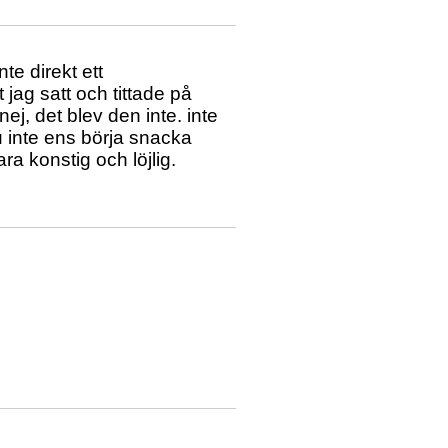
te direkt ett
 jag satt och tittade på
ej, det blev den inte. inte
ju inte ens börja snacka
ra konstig och löjlig.