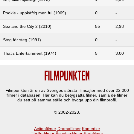
Pookie - uppkäftig men ful (1969)
0
-
Sex and the City 2 (2010)
55
2,98
Steg för steg (1991)
0
-
That's Entertainment (1974)
5
3,00
Filmpunkten är en av Sveriges största filmsajter med över
22 000
filmer i databasen. Här kan du betygsätta filmer, samla de filmer
du sett på samma ställe och bygga upp din filmprofil.
© 2002-2023.
Actionfilmer
Dramafilmer
Komedier
Thrillerfilmer
Äventyrsfilmer
Barnfilmer