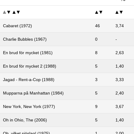
Cabaret (1972)
46
3,74
Charlie Bubbles (1967)
0
-
En brud för mycket (1981)
8
2,63
En brud för mycket 2 (1988)
5
1,40
Jagad - Rent-a-Cop (1988)
3
3,33
Mupparna på Manhattan (1984)
5
2,40
New York, New York (1977)
9
3,67
Oh in Ohio, The (2006)
5
1,40
Oh, vilket sjöslag! (1975)
1
2,00