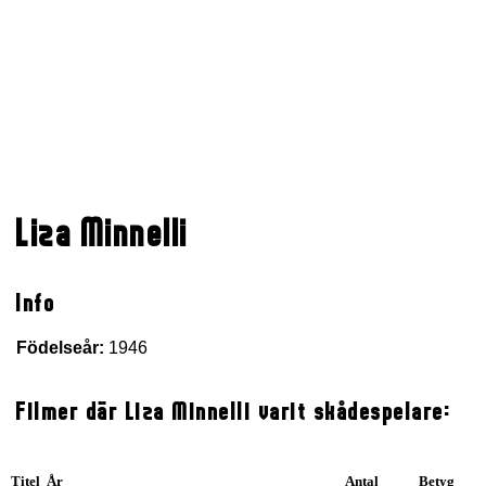
Liza Minnelli
Info
Födelseår:
1946
Filmer där Liza Minnelli varit skådespelare:
Titel År
Antal
Betyg