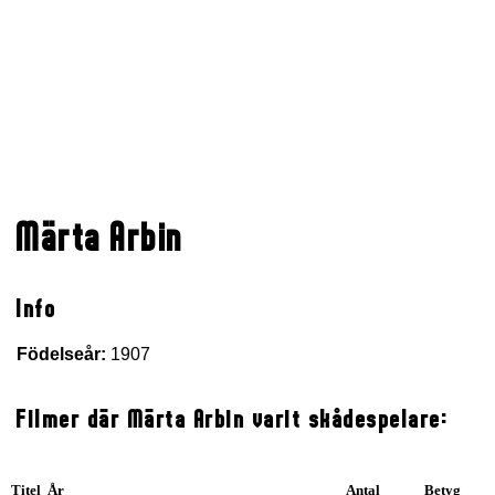
Märta Arbin
Info
Födelseår:
1907
Filmer där Märta Arbin varit skådespelare:
Titel År
Antal
Betyg