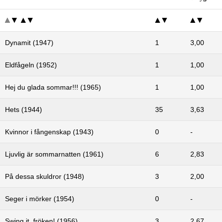
Dynamit (1947)
1
3,00
Eldfågeln (1952)
1
1,00
Hej du glada sommar!!! (1965)
1
1,00
Hets (1944)
35
3,63
Kvinnor i fångenskap (1943)
0
-
Ljuvlig är sommarnatten (1961)
6
2,83
På dessa skuldror (1948)
3
2,00
Seger i mörker (1954)
0
-
Swing it, fröken! (1956)
3
2,67