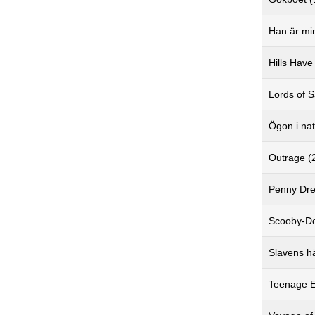
Han är mi
Hills Have
Lords of 
Ögon i nat
Outrage (
Penny Dre
Scooby-Do
Slavens h
Teenage E