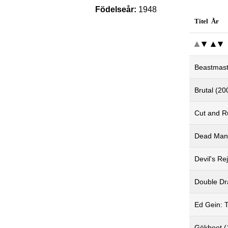
Födelseår:
1948
Titel År
Beastmast
Brutal (20
Cut and R
Dead Man'
Devil's Re
Double Dr
Ed Gein: T
Gökboet (