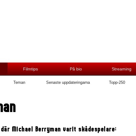
Filmtips
På bio
Streaming
Teman
Senaste uppdateringarna
Topp-250
man
 där Michael Berryman varit skådespelare: