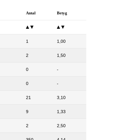
Antal
Betyg
1
1,00
2
1,50
0
-
0
-
21
3,10
9
1,33
2
2,50
350
4,14