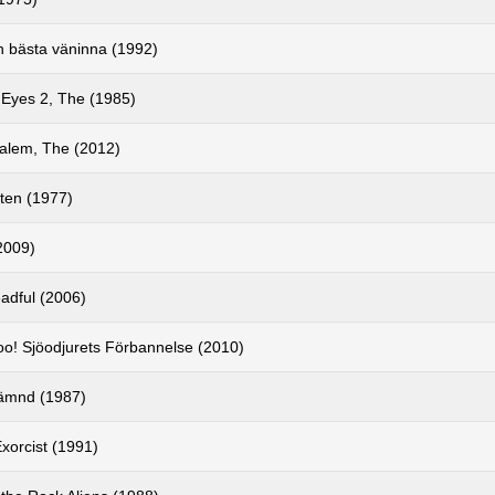
n bästa väninna (1992)
 Eyes 2, The (1985)
Salem, The (2012)
ten (1977)
2009)
adful (2006)
o! Sjöodjurets Förbannelse (2010)
ämnd (1987)
xorcist (1991)