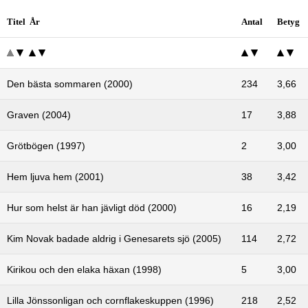
Titel År
Antal
Betyg
Den bästa sommaren (2000)
234
3,66
Graven (2004)
17
3,88
Grötbögen (1997)
2
3,00
Hem ljuva hem (2001)
38
3,42
Hur som helst är han jävligt död (2000)
16
2,19
Kim Novak badade aldrig i Genesarets sjö (2005)
114
2,72
Kirikou och den elaka häxan (1998)
5
3,00
Lilla Jönssonligan och cornflakeskuppen (1996)
218
2,52