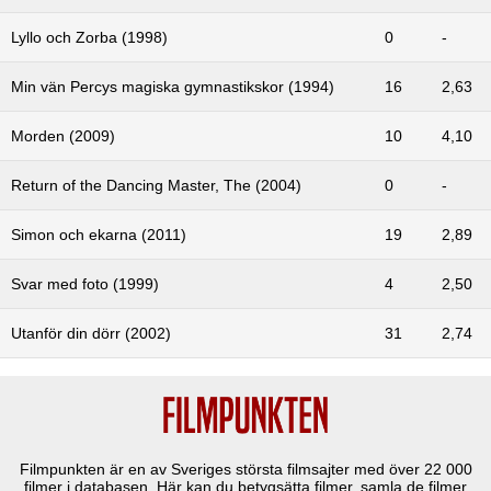
Lyllo och Zorba (1998)
0
-
Min vän Percys magiska gymnastikskor (1994)
16
2,63
Morden (2009)
10
4,10
Return of the Dancing Master, The (2004)
0
-
Simon och ekarna (2011)
19
2,89
Svar med foto (1999)
4
2,50
Utanför din dörr (2002)
31
2,74
Filmpunkten är en av Sveriges största filmsajter med över
22 000
filmer i databasen. Här kan du betygsätta filmer, samla de filmer