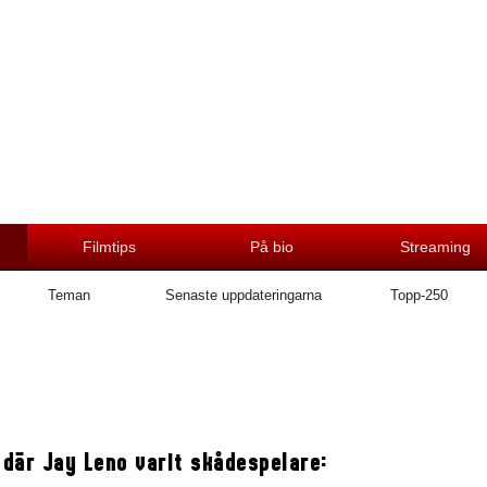
Filmtips
På bio
Streaming
Teman
Senaste uppdateringarna
Topp-250
 där Jay Leno varit skådespelare: