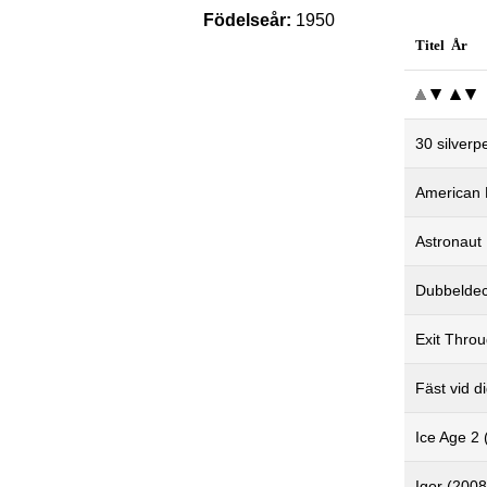
Födelseår:
1950
Titel År
30 silverp
American 
Astronaut
Dubbeldec
Exit Throu
Fäst vid d
Ice Age 2 
Igor (2008