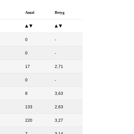
Antal
Betyg
0
-
0
-
17
2,71
0
-
8
3,63
133
2,63
220
3,27
7
3,14