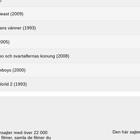
Beast (2009)
ans vänner (1993)
2005)
o och svartalfernas konung (2008)
wboys (2000)
orld 2 (1993)
Den här sajten
lmsajter med över
22 000
 filmer, samla de filmer du