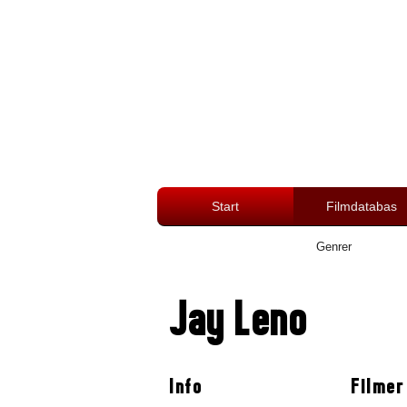
Start
Filmdatabas
Genrer
Jay Leno
Info
Filmer