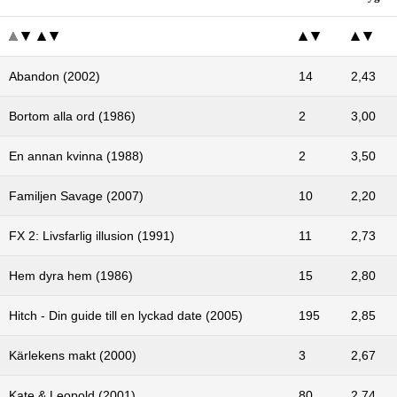
Abandon (2002)
14
2,43
Bortom alla ord (1986)
2
3,00
En annan kvinna (1988)
2
3,50
Familjen Savage (2007)
10
2,20
FX 2: Livsfarlig illusion (1991)
11
2,73
Hem dyra hem (1986)
15
2,80
Hitch - Din guide till en lyckad date (2005)
195
2,85
Kärlekens makt (2000)
3
2,67
Kate & Leopold (2001)
80
2,74