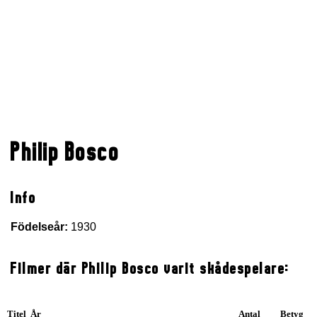
Philip Bosco
Info
Födelseår:
1930
Filmer där Philip Bosco varit skådespelare:
Titel År
Antal
Betyg