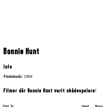
Bonnie Hunt
Info
Födelseår:
1964
Filmer där Bonnie Hunt varit skådespelare:
Titel År
Antal
Betyg