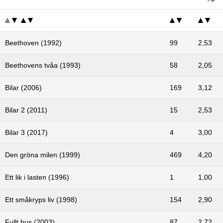
Beethoven (1992)
99
2,53
Beethovens tvåa (1993)
58
2,05
Bilar (2006)
169
3,12
Bilar 2 (2011)
15
2,53
Bilar 3 (2017)
4
3,00
Den gröna milen (1999)
469
4,20
Ett lik i lasten (1996)
1
1,00
Ett småkryps liv (1998)
154
2,90
Fullt hus (2003)
87
2,72