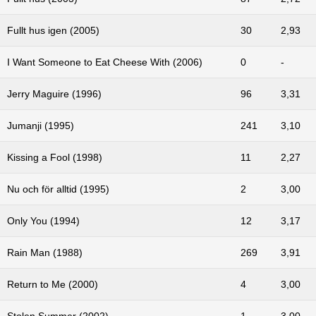
Fullt hus igen (2005)
30
2,93
I Want Someone to Eat Cheese With (2006)
0
-
Jerry Maguire (1996)
96
3,31
Jumanji (1995)
241
3,10
Kissing a Fool (1998)
11
2,27
Nu och för alltid (1995)
2
3,00
Only You (1994)
12
3,17
Rain Man (1988)
269
3,91
Return to Me (2000)
4
3,00
Stolen Summer (2002)
1
3,00