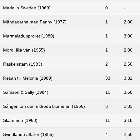
Made in Sweden (1969)
0
-
Måndagarna med Fanny (1977)
1
2,00
Marmeladupproret (1980)
1
3,00
Mord, lilla vän (1955)
1
2,00
Raskenstam (1983)
2
2,50
Resan till Melonia (1989)
33
3,82
Samson & Sally (1984)
10
3,60
Sången om den eldröda blomman (1956)
3
2,33
Skammen (1968)
11
3,18
Svindlande affärer (1985)
4
2,50