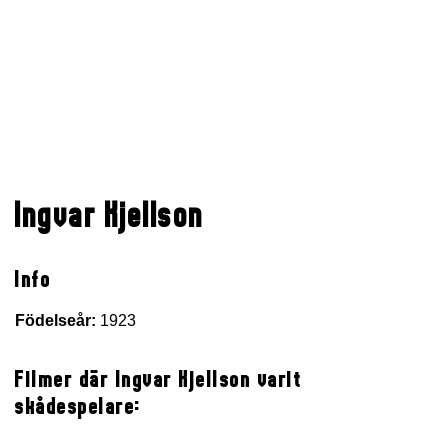
Ingvar Kjellson
Info
Födelseår:
1923
Filmer där Ingvar Kjellson varit
skådespelare: