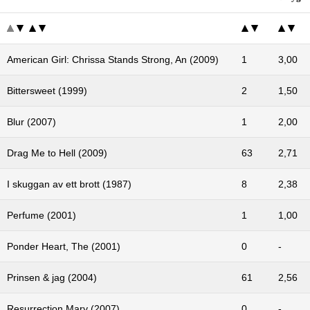
American Girl: Chrissa Stands Strong, An (2009)
1
3,00
Bittersweet (1999)
2
1,50
Blur (2007)
1
2,00
Drag Me to Hell (2009)
63
2,71
I skuggan av ett brott (1987)
8
2,38
Perfume (2001)
1
1,00
Ponder Heart, The (2001)
0
-
Prinsen & jag (2004)
61
2,56
Resurrection Mary (2007)
0
-