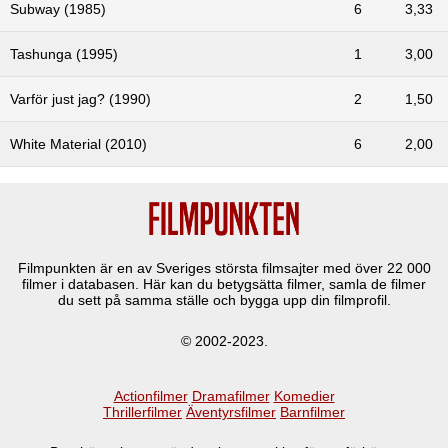
Subway (1985)
6
3,33
Tashunga (1995)
1
3,00
Varför just jag? (1990)
2
1,50
White Material (2010)
6
2,00
Filmpunkten är en av Sveriges största filmsajter med över
22 000
filmer i databasen. Här kan du betygsätta filmer, samla de filmer
du sett på samma ställe och bygga upp din filmprofil.
© 2002-2023.
Actionfilmer
Dramafilmer
Komedier
Thrillerfilmer
Äventyrsfilmer
Barnfilmer