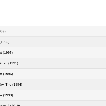
989)
(1995)
t (1995)
ärtan (1991)
m (1996)
y, The (1994)
fte (1999)
ney, A (2019)