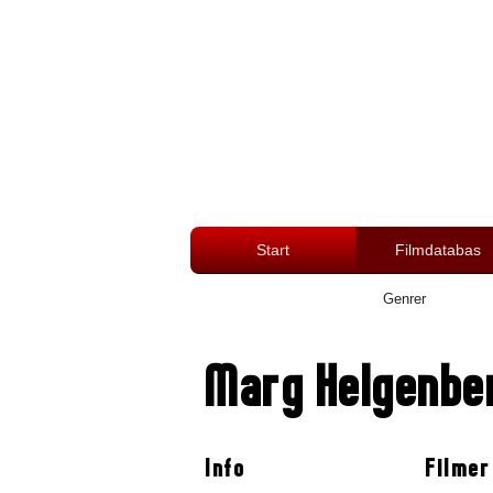
Start
Filmdatabas
Genrer
Marg Helgenbe
Info
Filmer