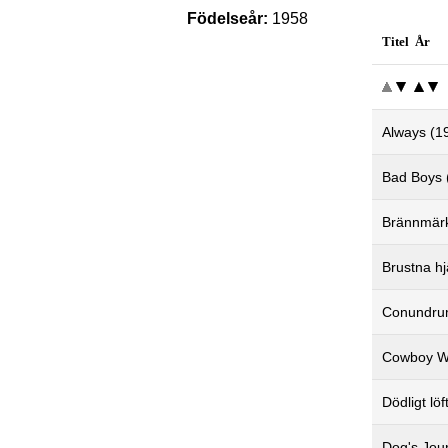
Födelseår:
1958
Titel År
Always (1
Bad Boys 
Brännmärk
Brustna hj
Conundru
Cowboy Wa
Dödligt lö
Dog's Jour