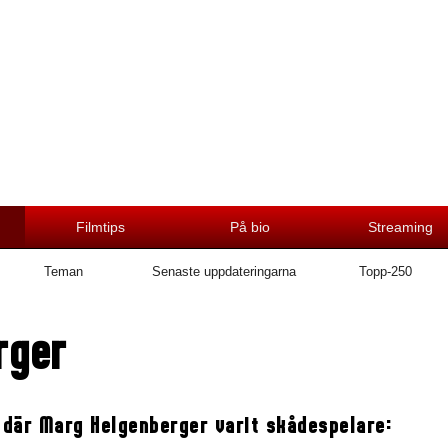
Filmtips
På bio
Streaming
Teman
Senaste uppdateringarna
Topp-250
rger
 där Marg Helgenberger varit skådespelare: