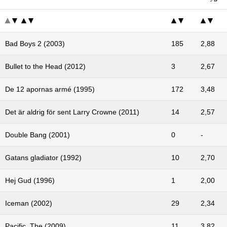
Bad Boys 2 (2003)
185
2,88
Bullet to the Head (2012)
3
2,67
De 12 apornas armé (1995)
172
3,48
Det är aldrig för sent Larry Crowne (2011)
14
2,57
Double Bang (2001)
0
-
Gatans gladiator (1992)
10
2,70
Hej Gud (1996)
1
2,00
Iceman (2002)
29
2,34
Pacific, The (2009)
11
3,82