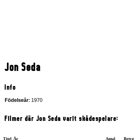
Jon Seda
Info
Födelseår:
1970
Filmer där Jon Seda varit skådespelare:
Titel År
Antal
Betyg