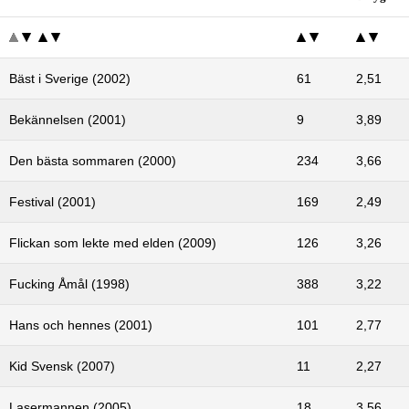
Bäst i Sverige (2002)
61
2,51
Bekännelsen (2001)
9
3,89
Den bästa sommaren (2000)
234
3,66
Festival (2001)
169
2,49
Flickan som lekte med elden (2009)
126
3,26
Fucking Åmål (1998)
388
3,22
Hans och hennes (2001)
101
2,77
Kid Svensk (2007)
11
2,27
Lasermannen (2005)
18
3,56