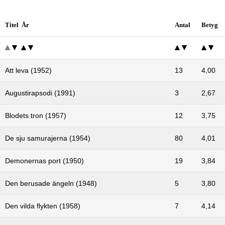
Titel År
Antal
Betyg
Att leva (1952)
13
4,00
Augustirapsodi (1991)
3
2,67
Blodets tron (1957)
12
3,75
De sju samurajerna (1954)
80
4,01
Demonernas port (1950)
19
3,84
Den berusade ängeln (1948)
5
3,80
Den vilda flykten (1958)
7
4,14