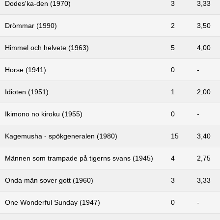
Dodes'ka-den (1970)
3
3,33
Drömmar (1990)
2
3,50
Himmel och helvete (1963)
5
4,00
Horse (1941)
0
-
Idioten (1951)
1
2,00
Ikimono no kiroku (1955)
0
-
Kagemusha - spökgeneralen (1980)
15
3,40
Männen som trampade på tigerns svans (1945)
4
2,75
Onda män sover gott (1960)
3
3,33
One Wonderful Sunday (1947)
0
-