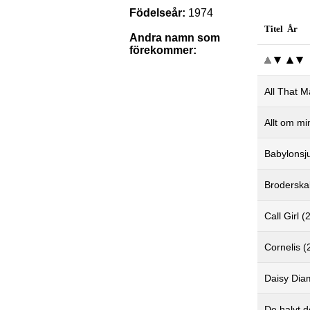
Födelseår:
1974
Titel År
Andra namn som
förekommer:
All That M
Allt om mi
Babylonsj
Broderska
Call Girl (
Cornelis (
Daisy Dia
De halvt d