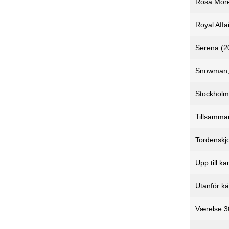
Rosa More
Royal Affai
Serena (2
Snowman,
Stockholm
Tillsamma
Tordenskjo
Upp till k
Utanför kä
Værelse 3