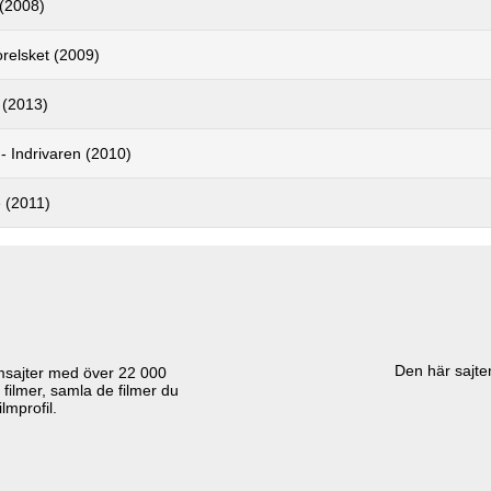
(2008)
forelsket (2009)
! (2013)
- Indrivaren (2010)
 (2011)
Den här sajten
lmsajter med över
22 000
 filmer, samla de filmer du
lmprofil.