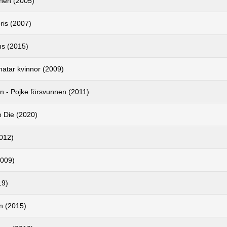
nen (2005)
ris (2007)
s (2015)
atar kvinnor (2009)
n - Pojke försvunnen (2011)
o Die (2020)
2012)
2009)
19)
n (2015)