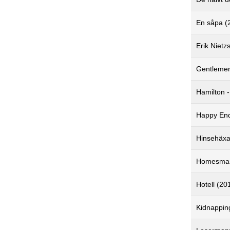
En såpa (
Erik Nietz
Gentlemen
Hamilton -
Happy End
Hinsehäxa
Homesman
Hotell (20
Kidnappin