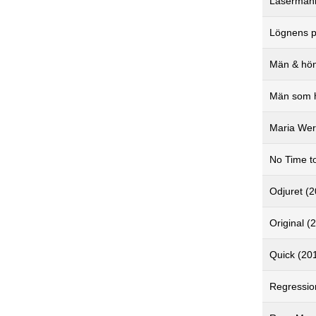
Laserman
Lögnens p
Män & hön
Män som h
Maria Wer
No Time t
Odjuret (
Original (
Quick (20
Regressio