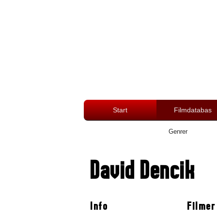
Start
Filmdatabas
Genrer
David Dencik
Info
Filmer