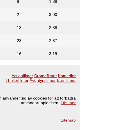
8
1,38
2
3,00
13
2,38
23
2,87
16
3,19
Actionfilmer
Dramafilmer
Komedier
Thrillerfilmer
Äventyrsfilmer
Barnfilmer
 använder sig av cookies för att förbättra
användaruppleelsen.
Läs mer
Sitemap