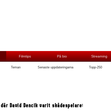
Filmtips
På bio
Streaming
Teman
Senaste uppdateringarna
Topp-250
 där David Dencik varit skådespelare: