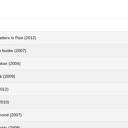
atters Is Past (2012)
n buske (2007)
ukan (2004)
b (2009)
2012)
2010)
mond (2007)
olda (2008)