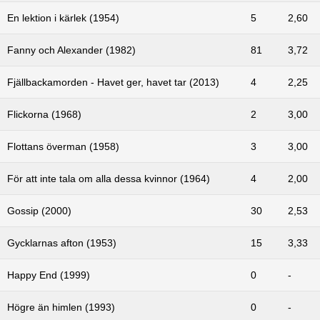
En lektion i kärlek (1954)
5
2,60
Fanny och Alexander (1982)
81
3,72
Fjällbackamorden - Havet ger, havet tar (2013)
4
2,25
Flickorna (1968)
2
3,00
Flottans överman (1958)
3
3,00
För att inte tala om alla dessa kvinnor (1964)
4
2,00
Gossip (2000)
30
2,53
Gycklarnas afton (1953)
15
3,33
Happy End (1999)
0
-
Högre än himlen (1993)
0
-