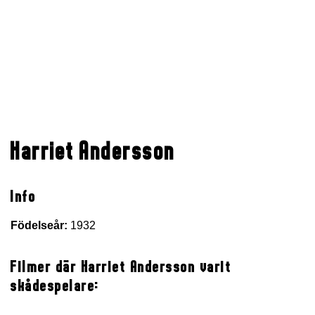
Harriet Andersson
Info
Födelseår:
1932
Filmer där Harriet Andersson varit
skådespelare: