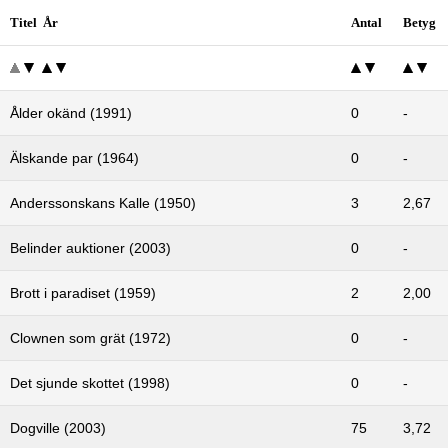
Titel År
Antal
Betyg
Ålder okänd (1991)
0
-
Älskande par (1964)
0
-
Anderssonskans Kalle (1950)
3
2,67
Belinder auktioner (2003)
0
-
Brott i paradiset (1959)
2
2,00
Clownen som grät (1972)
0
-
Det sjunde skottet (1998)
0
-
Dogville (2003)
75
3,72