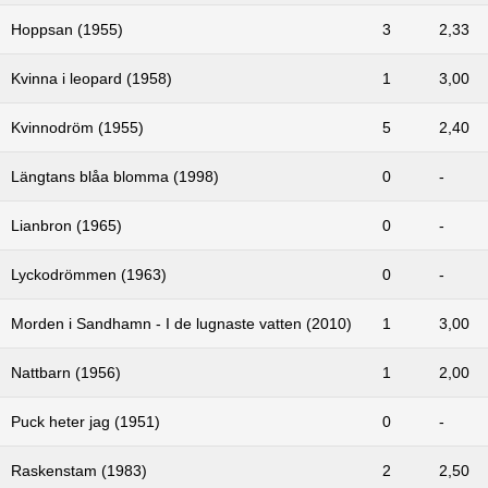
Hoppsan (1955)
3
2,33
Kvinna i leopard (1958)
1
3,00
Kvinnodröm (1955)
5
2,40
Längtans blåa blomma (1998)
0
-
Lianbron (1965)
0
-
Lyckodrömmen (1963)
0
-
Morden i Sandhamn - I de lugnaste vatten (2010)
1
3,00
Nattbarn (1956)
1
2,00
Puck heter jag (1951)
0
-
Raskenstam (1983)
2
2,50