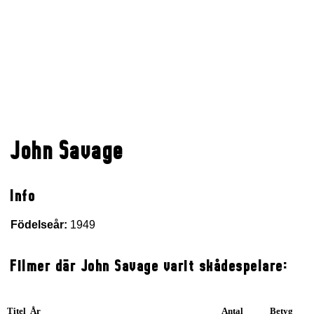
John Savage
Info
Födelseår:
1949
Filmer där John Savage varit skådespelare:
Titel År
Antal
Betyg