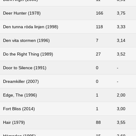
Deer Hunter (1978)
166
3,75
Den tunna röda linjen (1998)
118
3,33
Den vita stormen (1996)
7
3,14
Do the Right Thing (1989)
27
3,52
Door to Silence (1991)
0
-
Dreamkiller (2007)
0
-
Edge, The (1996)
1
2,00
Fort Bliss (2014)
1
3,00
Hair (1979)
88
3,55
Hämnden (1995)
15
2,60