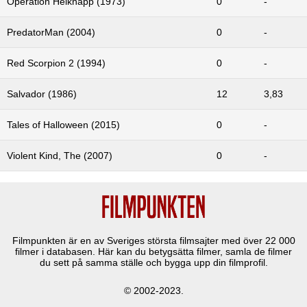
Operation Helknäpp (1973)
0
-
PredatorMan (2004)
0
-
Red Scorpion 2 (1994)
0
-
Salvador (1986)
12
3,83
Tales of Halloween (2015)
0
-
Violent Kind, The (2007)
0
-
Filmpunkten är en av Sveriges största filmsajter med över
22 000
filmer i databasen. Här kan du betygsätta filmer, samla de filmer
du sett på samma ställe och bygga upp din filmprofil.
© 2002-2023.