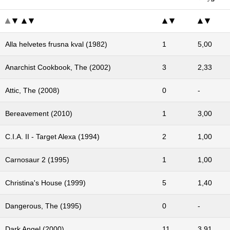
Alla helvetes frusna kval (1982)
1
5,00
Anarchist Cookbook, The (2002)
3
2,33
Attic, The (2008)
0
-
Bereavement (2010)
1
3,00
C.I.A. II - Target Alexa (1994)
2
1,00
Carnosaur 2 (1995)
1
1,00
Christina's House (1999)
5
1,40
Dangerous, The (1995)
0
-
Dark Angel (2000)
11
3,91