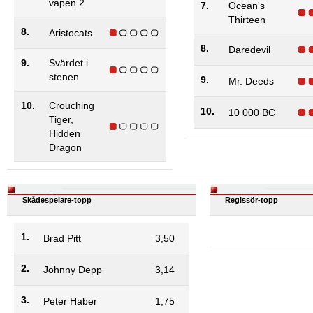
vapen 2
7.
Ocean's
Thirteen
8.
Aristocats
8.
Daredevil
9.
Svärdet i
stenen
9.
Mr. Deeds
10.
Crouching
10.
10 000 BC
Tiger,
Hidden
Dragon
Skådespelare-topp
Regissör-topp
1.
Brad Pitt
3,50
2.
Johnny Depp
3,14
3.
Peter Haber
1,75