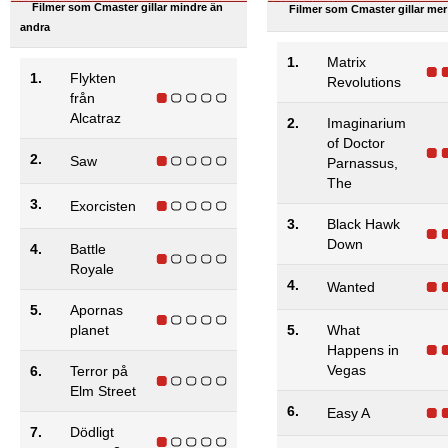
Filmer som Cmaster gillar mindre än
Filmer som Cmaster gillar mer
andra
1.
Matrix
1.
Flykten
Revolutions
från
Alcatraz
2.
Imaginarium
of Doctor
2.
Saw
Parnassus,
The
3.
Exorcisten
3.
Black Hawk
Down
4.
Battle
Royale
4.
Wanted
5.
Apornas
planet
5.
What
Happens in
Vegas
6.
Terror på
Elm Street
6.
Easy A
7.
Dödligt