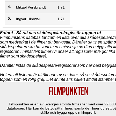
4.
Mikael Persbrandt
1,71
5.
Ingvar Hirdwall
1,71
Fotnot - Så räknas skådespelare/regissör-toppen ut:
Filmpunktens databas tar fram en lista över alla skådespelare/r
som medverkat i de filmer du betygsatt. Därefter sätts en spärr p
skådespelaren ska ha varit med i minst sju av dina betygsatta f
regissören i minst fem filmer (vi anser att regissörer inte gör li
filmer som skådespelare).
Därefter listas de skådespelare/regissörer som har bäst betygssni
Notera att listorna är uträknade av en dator, så se skådespelare
toppen som en rolig grej. Det är inte alls säkert att det stämmer p
Filmpunkten är en av Sveriges största filmsajter med över
22 000
databasen. Här kan du betygsätta filmer, samla de filmer du sett
ställe och bygga upp din filmprofil.