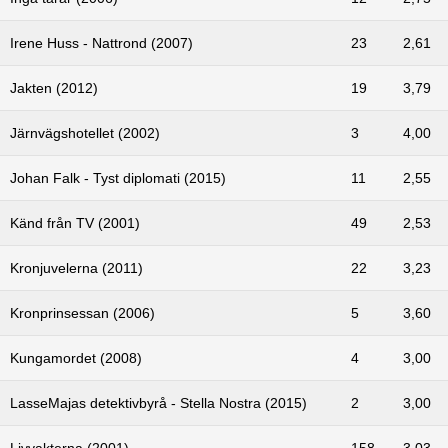
Irene Huss - Nattrond (2007)
23
2,61
Jakten (2012)
19
3,79
Järnvägshotellet (2002)
3
4,00
Johan Falk - Tyst diplomati (2015)
11
2,55
Känd från TV (2001)
49
2,53
Kronjuvelerna (2011)
22
3,23
Kronprinsessan (2006)
5
3,60
Kungamordet (2008)
4
3,00
LasseMajas detektivbyrå - Stella Nostra (2015)
2
3,00
Livvakterna (2001)
158
3,03