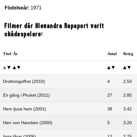
Födelseår:
1971
Filmer där Alexandra Rapaport varit
skådespelare:
Titel År
Antal
Betyg
Drottningoffret (2010)
4
2,50
En gång i Phuket (2011)
27
2,85
Hem ljuva hem (2001)
38
3,42
Herr von Hancken (2000)
5
3,20
Inga tårar (2006)
12
2,75