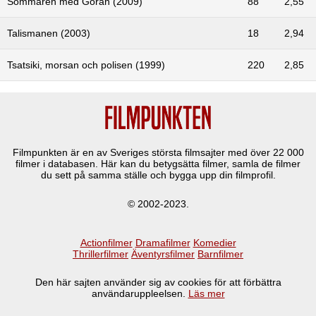
Sommaren med Göran (2009)
88
2,55
Talismanen (2003)
18
2,94
Tsatsiki, morsan och polisen (1999)
220
2,85
Filmpunkten är en av Sveriges största filmsajter med över
22 000
filmer i databasen. Här kan du betygsätta filmer, samla de filmer
du sett på samma ställe och bygga upp din filmprofil.
© 2002-2023.
Actionfilmer
Dramafilmer
Komedier
Thrillerfilmer
Äventyrsfilmer
Barnfilmer
Den här sajten använder sig av cookies för att förbättra
användaruppleelsen.
Läs mer