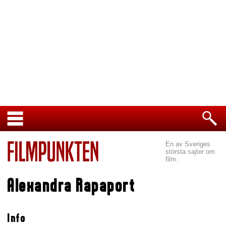
En av Sveriges
största sajter om
film.
Alexandra Rapaport
Info