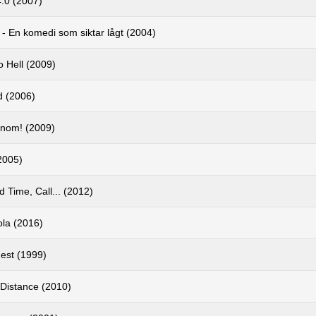
4.0 (2007)
- En komedi som siktar lågt (2004)
 Hell (2009)
 (2006)
nom! (2009)
2005)
 Time, Call... (2012)
ola (2016)
est (1999)
 Distance (2010)