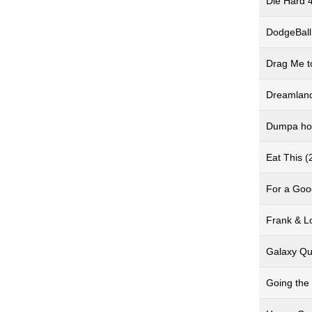
Die Hard 
DodgeBall 
Drag Me to
Dreamland
Dumpa ho
Eat This (
For a Good
Frank & L
Galaxy Qu
Going the