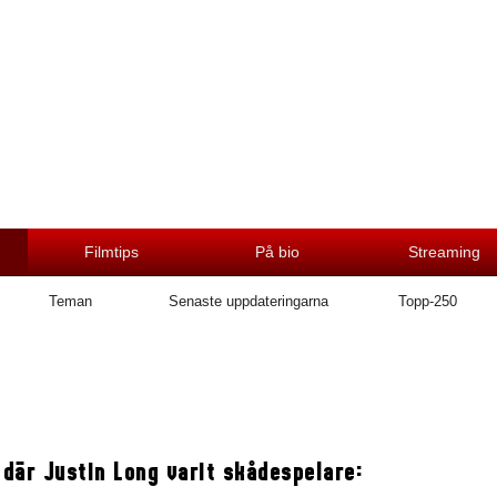
Filmtips
På bio
Streaming
Teman
Senaste uppdateringarna
Topp-250
 där Justin Long varit skådespelare: