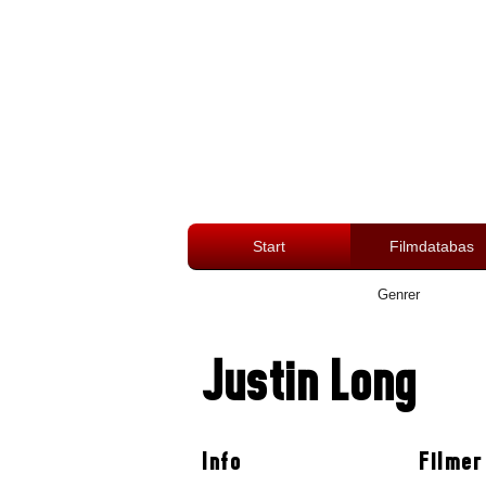
Start
Filmdatabas
Genrer
Justin Long
Info
Filmer