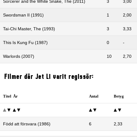
Sorcerer and the White Snake, The (2011)
3
3,00
Swordsman II (1991)
1
2,00
Tai-Chi Master, The (1993)
3
3,33
This Is Kung Fu (1987)
0
-
Warlords (2007)
10
2,70
Filmer där Jet Li varit regissör:
Titel År
Antal
Betyg
Född att försvara (1986)
6
2,33