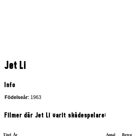
Jet Li
Info
Födelseår:
1963
Filmer där Jet Li varit skådespelare:
Titel År
Antal
Betyg