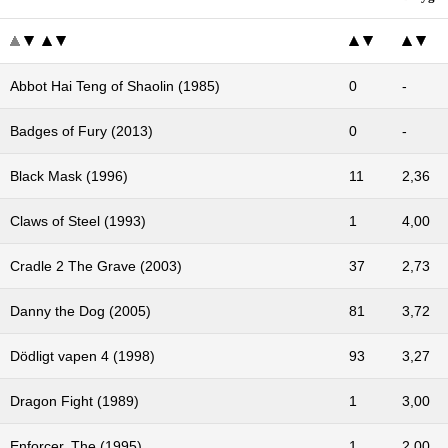
Abbot Hai Teng of Shaolin (1985)
0
-
Badges of Fury (2013)
0
-
Black Mask (1996)
11
2,36
Claws of Steel (1993)
1
4,00
Cradle 2 The Grave (2003)
37
2,73
Danny the Dog (2005)
81
3,72
Dödligt vapen 4 (1998)
93
3,27
Dragon Fight (1989)
1
3,00
Enforcer, The (1995)
1
2,00