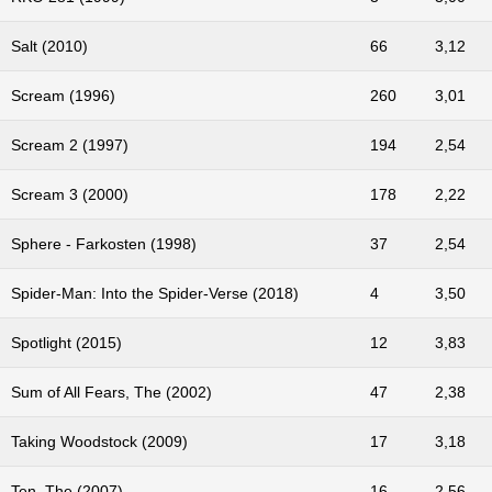
Salt (2010)
66
3,12
Scream (1996)
260
3,01
Scream 2 (1997)
194
2,54
Scream 3 (2000)
178
2,22
Sphere - Farkosten (1998)
37
2,54
Spider-Man: Into the Spider-Verse (2018)
4
3,50
Spotlight (2015)
12
3,83
Sum of All Fears, The (2002)
47
2,38
Taking Woodstock (2009)
17
3,18
Ten, The (2007)
16
2,56