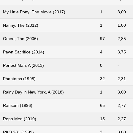
My Little Pony: The Movie (2017)
1
3,00
Nanny, The (2012)
1
1,00
Omen, The (2006)
97
2,85
Pawn Sacrifice (2014)
4
3,75
Perfect Man, A (2013)
0
-
Phantoms (1998)
32
2,31
Rainy Day in New York, A (2018)
1
3,00
Ransom (1996)
65
2,77
Repo Men (2010)
15
2,27
RKO 281 (1999)
3
3,00